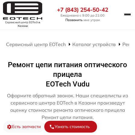
+7 (843) 254-50-42
Ежедневно с 9:00 до 21:00
Позвонить
мне утром
Сервисный центр EOTech
в
Казани
Сервисный центр EOTech
Каталог устройств
Ремо
Ремонт цепи питания оптического
прицела
EOTech Vudu
Оформите обратный звонок. Наши специалисты из
сервисного центра EOTech в Казани произведут
оценку стоимости ремонта оптического прицела
Ремонт цепи питания.
Есть запчасти
Узнать стоимость