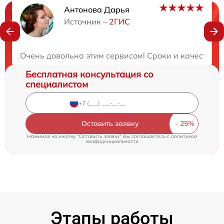
Антонова Дарья
Нужна консультация?
Источник –
2ГИС
Закажите бесплатную консультацию
Очень довольна этим сервисом! Сроки и качество р
Бесплатная консультация со
специалистом
Оставить заявку
Нажимая на кнопку "Оставить заявку" Вы соглашаетесь c
политикой
конфиденциальности
Этапы работы