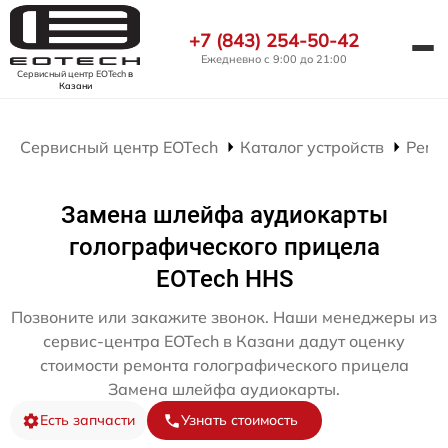
+7 (843) 254-50-42
Ежедневно с 9:00 до 21:00
Сервисный центр EOTech
в
Казани
Сервисный центр EOTech
Каталог устройств
Ремо
Замена шлейфа аудиокарты
голографического прицела
EOTech HHS
Позвоните или закажите звонок. Наши менеджеры из
сервис-центра EOTech в Казани дадут оценку
стоимости ремонта голографического прицела
Замена шлейфа аудиокарты.
Есть запчасти
Узнать стоимость