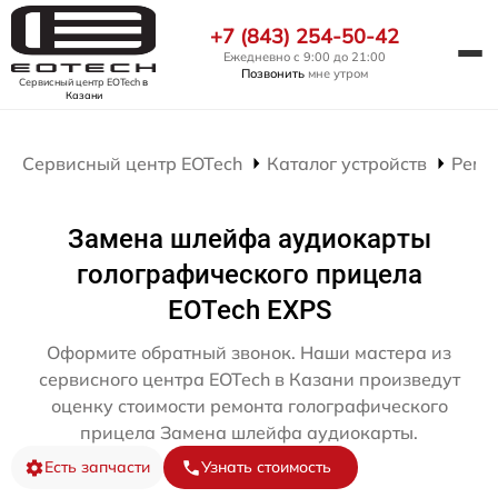
+7 (843) 254-50-42
Ежедневно с 9:00 до 21:00
Позвонить
мне утром
Сервисный центр EOTech
в
Казани
Сервисный центр EOTech
Каталог устройств
Ремо
Замена шлейфа аудиокарты
голографического прицела
EOTech EXPS
Оформите обратный звонок. Наши мастера из
сервисного центра EOTech в Казани произведут
оценку стоимости ремонта голографического
прицела Замена шлейфа аудиокарты.
Есть запчасти
Узнать стоимость