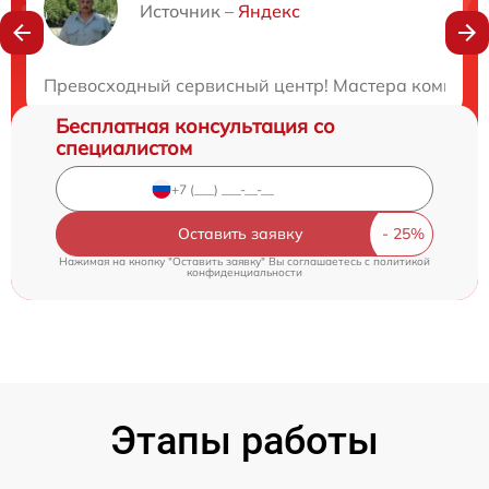
Нужна консультация?
Источник –
Яндекс
Закажите бесплатную консультацию
Превосходный сервисный центр! Мастера компетент
Бесплатная консультация со
специалистом
Оставить заявку
Нажимая на кнопку "Оставить заявку" Вы соглашаетесь c
политикой
конфиденциальности
Этапы работы