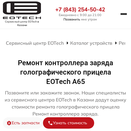
+7 (843) 254-50-42
Ежедневно с 9:00 до 21:00
Позвонить
мне утром
Сервисный центр EOTech
в
Казани
Сервисный центр EOTech
Каталог устройств
Ремо
Ремонт контроллера заряда
голографического прицела
EOTech A65
Позвоните или закажите звонок. Наши специалисты
из сервисного центра EOTech в Казани дадут оценку
стоимости ремонта голографического прицела
Ремонт контроллера заряда.
Есть запчасти
Узнать стоимость